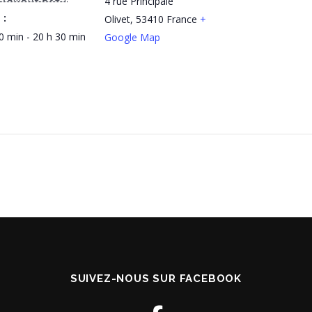
4 rue Principale
 :
Olivet
,
53410
France
+
0 min - 20 h 30 min
Google Map
SUIVEZ-NOUS SUR FACEBOOK