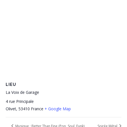
LIEU
La Voix de Garage
4 rue Principale
Olivet
,
53410
France
+ Google Map
Musique : Better Than Fine (Pop, Soul, Funk)
Soirée Métal