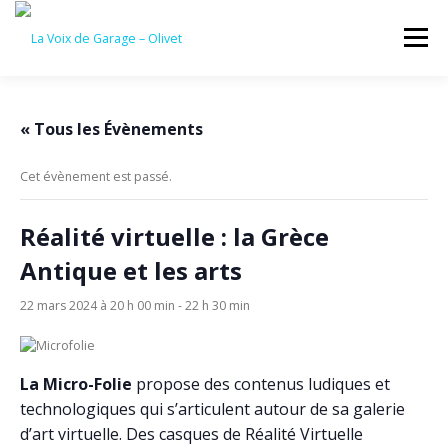
Aller
au
Menu
contenu
ACCUEIL
ÉVÈNEMENTS À VENIR
« Tous les Évènements
Cet évènement est passé.
CONTACTEZ-NOUS
Réalité virtuelle : la Grèce
Antique et les arts
22 mars 2024 à 20 h 00 min
-
22 h 30 min
La Micro-Folie
propose des contenus ludiques et
technologiques qui s’articulent autour de sa galerie
d’art virtuelle. Des casques de Réalité Virtuelle