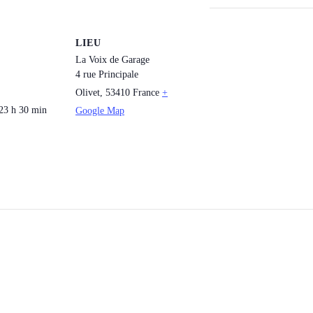
LIEU
La Voix de Garage
4 rue Principale
Olivet
,
53410
France
+
 23 h 30 min
Google Map