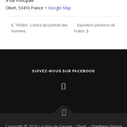
4 rue Principale
Olivet
,
53410
France
+ Google Map
Exposition peintures de
Théâtre : L’arbre qui plantait des
hommes
Frablo
SUIVEZ-NOUS SUR FACEBOOK
Copyright © 2026 La Voix de Garage - Olivet
–
OnePress
thème