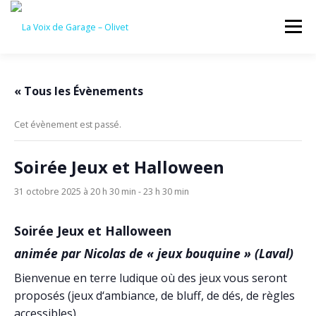
Aller
au
Menu
contenu
ACCUEIL
ÉVÈNEMENTS À VENIR
« Tous les Évènements
Cet évènement est passé.
CONTACTEZ-NOUS
Soirée Jeux et Halloween
31 octobre 2025 à 20 h 30 min
-
23 h 30 min
Soirée Jeux et Halloween
animée par
Nicolas
de
« jeux bouquine »
(Laval)
Bienvenue en terre ludique où des jeux vous seront
proposés (jeux d‘ambiance, de bluff, de dés, de règles
accessibles).