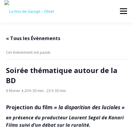
Aller
au
Menu
contenu
ACCUEIL
ÉVÈNEMENTS À VENIR
« Tous les Évènements
Cet évènement est passé.
CONTACTEZ-NOUS
Soirée thématique autour de la
BD
6 février à 20 h 30 min
-
23 h 30 min
Projection du film
« la disparition des lucioles »
en présence du producteur Laurent Segal de Kanari
Films suivi d’un débat sur la ruralité.