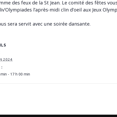
amme des feux de la St Jean. Le comité des fêtes vo
liv’Olympiades l’après-midi clin d’oeil aux Jeux Oly
ous sera servit avec une soirée dansante.
ILS
:
IN 2024
 :
 min - 17 h 00 min