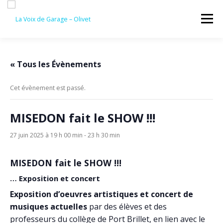
Aller
au
Menu
contenu
ACCUEIL
ÉVÈNEMENTS À VENIR
« Tous les Évènements
Cet évènement est passé.
CONTACTEZ-NOUS
MISEDON fait le SHOW !!!
27 juin 2025 à 19 h 00 min
-
23 h 30 min
MISEDON fait le SHOW !!!
… Exposition et concert
Exposition d’oeuvres artistiques et concert de
musiques actuelles
par des élèves et des
professeurs du collège de Port Brillet, en lien avec le