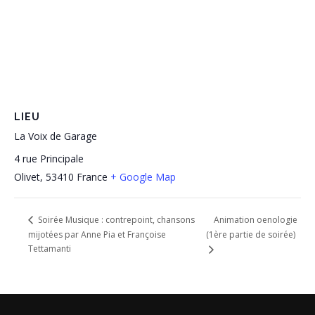
LIEU
La Voix de Garage
4 rue Principale
Olivet
,
53410
France
+ Google Map
Animation oenologie
Soirée Musique : contrepoint, chansons
mijotées par Anne Pia et Françoise
(1ère partie de soirée)
Tettamanti