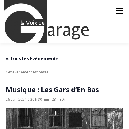
Aller
au
Menu
contenu
ACCUEIL
ÉVÈNEMENTS À VENIR
« Tous les Évènements
Cet évènement est passé.
CONTACTEZ-NOUS
Musique : Les Gars d’En Bas
26 avril 2024 à 20 h 30 min
-
23 h 30 min