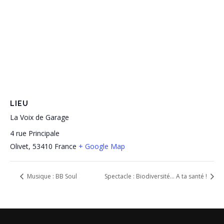
LIEU
La Voix de Garage
4 rue Principale
Olivet
,
53410
France
+ Google Map
Musique : BB Soul
Spectacle : Biodiversité… A ta santé !