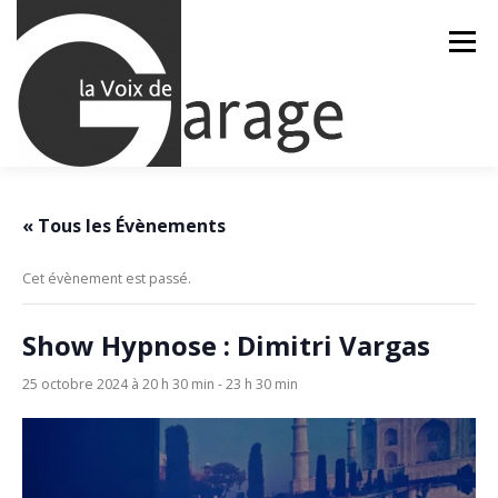
Aller
au
Menu
contenu
ACCUEIL
ÉVÈNEMENTS À VENIR
« Tous les Évènements
Cet évènement est passé.
CONTACTEZ-NOUS
Show Hypnose : Dimitri Vargas
25 octobre 2024 à 20 h 30 min
-
23 h 30 min