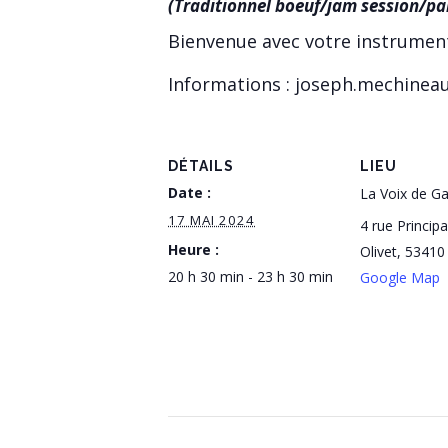
(Traditionnel boeuf/jam session/pa
Bienvenue avec votre instrumen
Informations : joseph.mechine
DÉTAILS
LIEU
Date :
La Voix de G
17 MAI 2024
4 rue Principa
Heure :
Olivet
,
53410
20 h 30 min - 23 h 30 min
Google Map