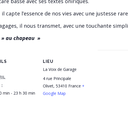
re basse avec ses textes oniriques.
 il capte l’essence de nos vies avec une justesse rare
gages, il nous transmet, avec une touchante simplici
te » au chapeau »
ILS
LIEU
:
La Voix de Garage
RIL
4 rue Principale
 :
Olivet
,
53410
France
+
0 min - 23 h 30 min
Google Map