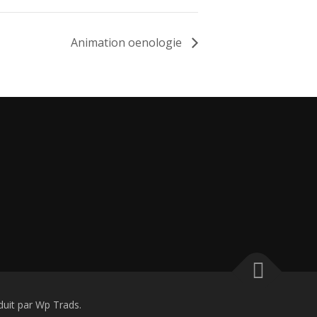
Animation oenologie
it par Wp Trads.