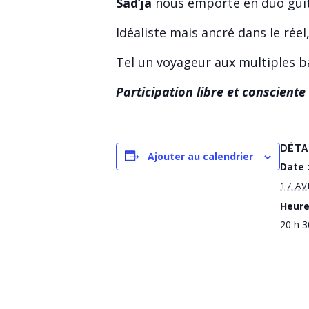
Sad’ja
nous emporte en duo guita
Idéaliste mais ancré dans le réel,
Tel un voyageur aux multiples ba
Participation libre et conscien
DÉTA
Ajouter au calendrier
Date 
17 AV
Heure
20 h 3