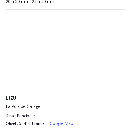
20 h 30 min - 23 h 30 min
LIEU
La Voix de Garage
4 rue Principale
Olivet
,
53410
France
+ Google Map