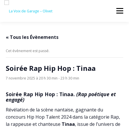
Aller
au
Menu
contenu
ACCUEIL
ÉVÈNEMENTS À VENIR
« Tous les Évènements
Cet évènement est passé.
CONTACTEZ-NOUS
Soirée Rap Hip Hop : Tinaa
7 novembre 2025 à 20 h 30 min
-
23 h 30 min
Soirée Rap Hip Hop : Tinaa.
(Rap poétique et
engagé)
Révélation de la scène nantaise, gagnante du
concours Hip Hop Talent 2024 dans la catégorie Rap,
la rappeuse et chanteuse
Tinaa
, issue de l’univers de