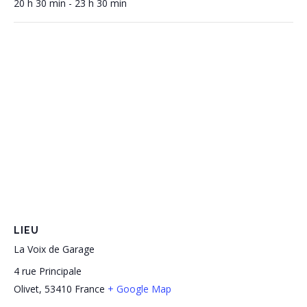
20 h 30 min - 23 h 30 min
LIEU
La Voix de Garage
4 rue Principale
Olivet
,
53410
France
+ Google Map