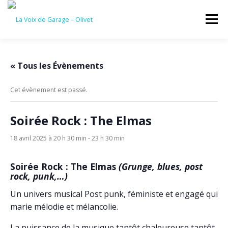
Aller
au
Menu
contenu
ACCUEIL
ÉVÈNEMENTS À VENIR
« Tous les Évènements
Cet évènement est passé.
CONTACTEZ-NOUS
Soirée Rock : The Elmas
18 avril 2025 à 20 h 30 min
-
23 h 30 min
Soirée Rock : The Elmas
(Grunge, blues, post
rock, punk,…)
Un univers musical Post punk, féministe et engagé qui
marie mélodie et mélancolie.
La puissance de la musique tantôt chaleureuse tantôt