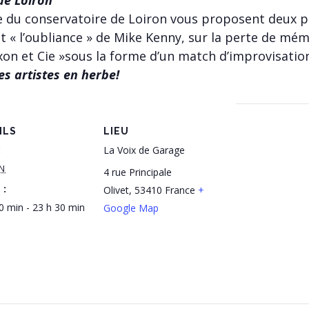
re du conservatoire de Loiron vous proposent deux pi
nt « l’oubliance » de Mike Kenny, sur la perte de m
xon et Cie »sous la forme d’un match d’improvisatio
es artistes en herbe!
ILS
LIEU
:
La Voix de Garage
IN
4 rue Principale
 :
Olivet
,
53410
France
+
0 min - 23 h 30 min
Google Map