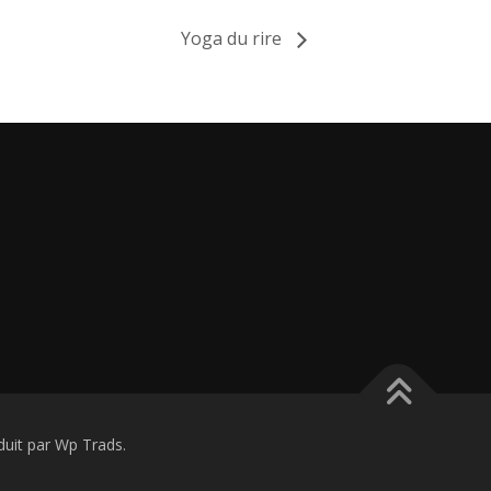
Yoga du rire
it par Wp Trads.