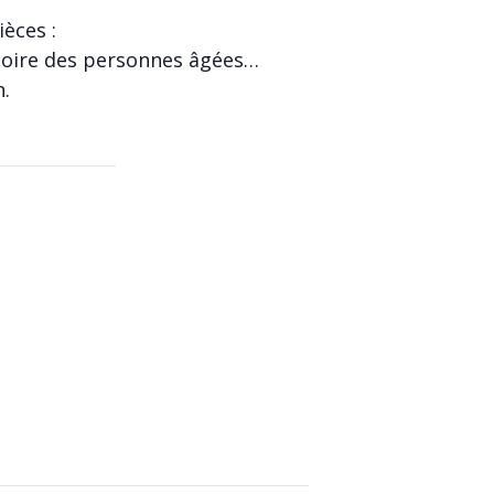
èces :
émoire des personnes âgées…
n.