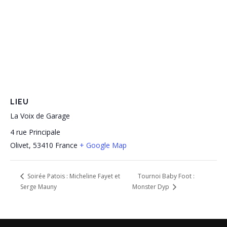
LIEU
La Voix de Garage
4 rue Principale
Olivet
,
53410
France
+ Google Map
Tournoi Baby Foot :
Soirée Patois : Micheline Fayet et
Serge Mauny
Monster Dyp