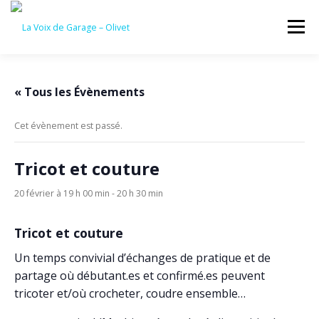
Aller
au
Menu
contenu
ACCUEIL
ÉVÈNEMENTS À VENIR
« Tous les Évènements
Cet évènement est passé.
CONTACTEZ-NOUS
Tricot et couture
20 février à 19 h 00 min
-
20 h 30 min
Tricot et couture
Un temps convivial d’échanges de pratique et de
partage où débutant.es et confirmé.es peuvent
tricoter et/où crocheter, coudre ensemble…