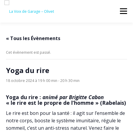
Aller
au
Menu
contenu
ACCUEIL
ÉVÈNEMENTS À VENIR
« Tous les Évènements
Cet évènement est passé.
CONTACTEZ-NOUS
Yoga du rire
18 octobre 2024 à 19 h 00 min
-
20 h 30 min
Yoga du rire :
animé par Brigitte Cabon
« le rire est le propre de l’homme » (Rabelais)
Le rire est bon pour la santé : il agit sur l’ensemble de
notre corps, booste le système imunitaire, régule le
sommeil, c’est un anti-stress naturel. Venez faire le