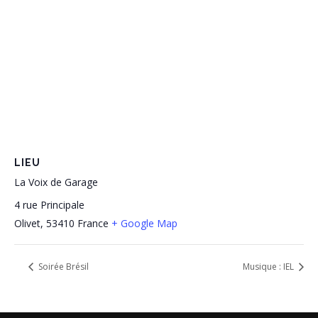
LIEU
La Voix de Garage
4 rue Principale
Olivet
,
53410
France
+ Google Map
Soirée Brésil
Musique : IEL