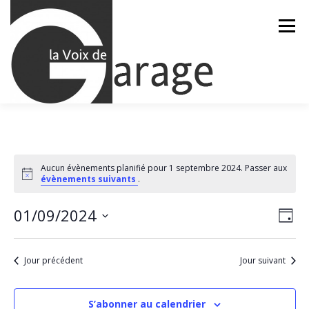
Aller
au
Menu
contenu
ACCUEIL
ÉVÈNEMENTS À VENIR
Aucun évènements planifié pour 1 septembre 2024. Passer aux
Notice
évènements suivants
.
CONTACTEZ-NOUS
N
01/09/2024
N
Jour
a
a
Sélectionnez
v
une
v
i
date.
Jour précédent
Jour suivant
g
i
a
g
t
a
i
S’abonner au calendrier