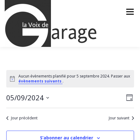
Aller
au
Menu
contenu
ACCUEIL
ÉVÈNEMENTS À VENIR
Aucun évènements planifié pour 5 septembre 2024. Passer aux
Notice
évènements suivants
.
CONTACTEZ-NOUS
N
05/09/2024
N
Jour
a
a
Sélectionnez
v
une
v
i
date.
Jour précédent
Jour suivant
g
i
a
g
t
a
i
S’abonner au calendrier