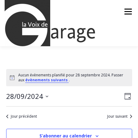
Aller
au
Menu
contenu
ACCUEIL
ÉVÈNEMENTS À VENIR
Aucun évènements planifié pour 28 septembre 2024. Passer
Notice
aux
évènements suivants
.
CONTACTEZ-NOUS
N
28/09/2024
N
Jour
a
a
Sélectionnez
v
une
v
i
date.
Jour précédent
Jour suivant
g
i
a
g
t
a
i
S’abonner au calendrier