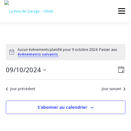
Aller
au
Menu
contenu
ACCUEIL
ÉVÈNEMENTS À VENIR
Aucun évènements planifié pour 9 octobre 2024. Passer aux
Notice
évènements suivants
.
CONTACTEZ-NOUS
N
09/10/2024
N
Jour
a
a
Sélectionnez
v
une
v
i
date.
Jour précédent
Jour suivant
g
i
a
g
t
a
i
S’abonner au calendrier
o
t
n
i
d
o
e