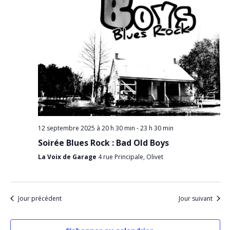
v
n
u
p
e
s
a
É
r
v
c
è
n
o
e
n
m
s
e
n
u
t
l
12 septembre 2025 à 20 h 30 min
-
23 h 30 min
t
Soirée Blues Rock : Bad Old Boys
a
La Voix de Garage
4 rue Principale, Olivet
t
i
o
Jour précédent
Jour suivant
n
s