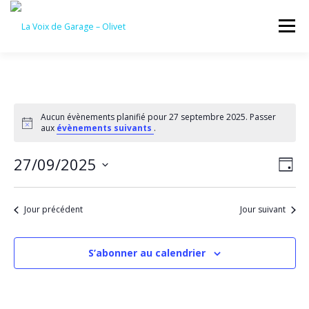
Aller
au
Menu
contenu
ACCUEIL
ÉVÈNEMENTS À VENIR
Aucun évènements planifié pour 27 septembre 2025. Passer
Notice
aux
évènements suivants
.
CONTACTEZ-NOUS
N
27/09/2025
N
Jour
a
a
Sélectionnez
v
une
v
i
date.
Jour précédent
Jour suivant
g
i
a
g
t
a
i
S’abonner au calendrier
o
t
n
i
d
o
e