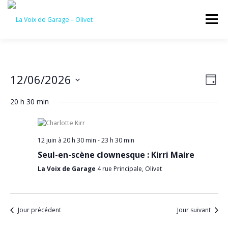
Aller
au
Menu
contenu
ACCUEIL
ÉVÈNEMENTS À VENIR
N
12/06/2026
N
Jour
a
a
Sélectionnez
v
CONTACTEZ-NOUS
20 h 30 min
une
v
i
date.
g
i
a
g
t
12 juin à 20 h 30 min
-
23 h 30 min
a
i
o
Seul-en-scène clownesque : Kirri Maire
t
n
La Voix de Garage
4 rue Principale, Olivet
i
d
o
e
v
n
u
p
Jour précédent
Jour suivant
e
s
a