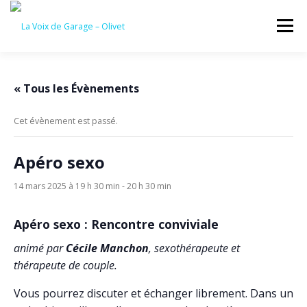
Aller
au
Menu
contenu
ACCUEIL
ÉVÈNEMENTS À VENIR
« Tous les Évènements
Cet évènement est passé.
CONTACTEZ-NOUS
Apéro sexo
14 mars 2025 à 19 h 30 min
-
20 h 30 min
Apéro sexo : Rencontre conviviale
animé par
Cécile Manchon
, sexothérapeute et
thérapeute de couple.
Vous pourrez discuter et échanger librement. Dans un