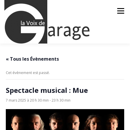
Aller
au
Menu
contenu
ACCUEIL
ÉVÈNEMENTS À VENIR
« Tous les Évènements
Cet évènement est passé.
CONTACTEZ-NOUS
Spectacle musical : Mue
7 mars 2025 à 20 h 30 min
-
23 h 30 min