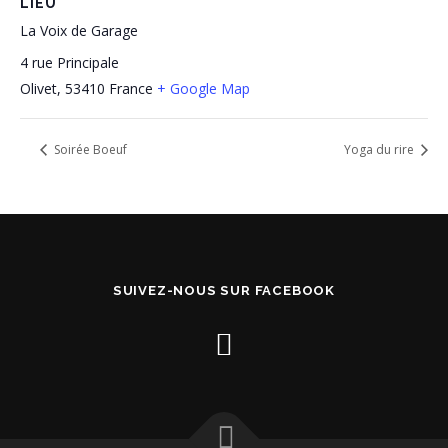
LIEU
La Voix de Garage
4 rue Principale
Olivet
,
53410
France
+ Google Map
Soirée Boeuf
Yoga du rire
SUIVEZ-NOUS SUR FACEBOOK