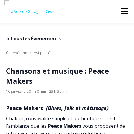
Aller
au
Menu
contenu
ACCUEIL
ÉVÈNEMENTS À VENIR
« Tous les Évènements
Cet évènement est passé.
CONTACTEZ-NOUS
Chansons et musique : Peace
Makers
16 janvier à 20 h 30 min
-
23 h 30 min
Peace Makers
(Blues, folk et métissage)
Chaleur, convivialité simple et authentique… c’est
l’ambiance que les
Peace Makers
vous proposent de
retrouver, à travers un répertoire éclectique