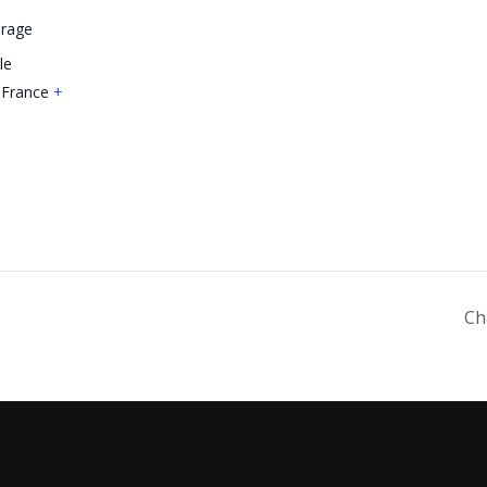
arage
le
France
+
Ch