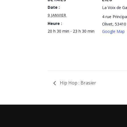
Date :
La Voix de G
9 JANVIER
4 rue Principa
Heure :
Olivet
,
53410
20 h 30 min - 23 h 30 min
Google Map
Hip Hop : Brasier