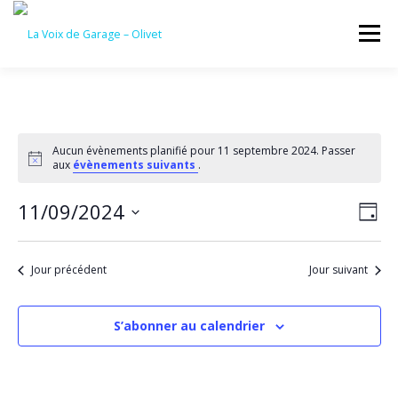
Aller
au
Menu
contenu
ACCUEIL
ÉVÈNEMENTS À VENIR
Aucun évènements planifié pour 11 septembre 2024. Passer
Notice
aux
évènements suivants
.
CONTACTEZ-NOUS
N
11/09/2024
N
Jour
a
a
Sélectionnez
v
une
v
i
date.
Jour précédent
Jour suivant
g
i
a
g
t
a
i
S’abonner au calendrier
o
t
n
i
d
o
e