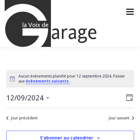
Aller
au
Menu
contenu
ACCUEIL
ÉVÈNEMENTS À VENIR
Aucun évènements planifié pour 12 septembre 2024. Passer
Notice
aux
évènements suivants
.
CONTACTEZ-NOUS
N
12/09/2024
N
Jour
a
a
Sélectionnez
v
une
v
i
date.
Jour précédent
Jour suivant
g
i
a
g
t
a
i
S’abonner au calendrier