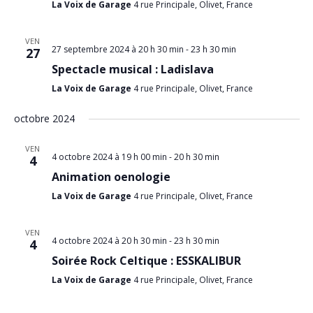
É
La Voix de Garage
4 rue Principale, Olivet, France
r
v
c
è
VEN
n
o
27 septembre 2024 à 20 h 30 min
-
23 h 30 min
27
e
n
Spectacle musical : Ladislava
m
s
e
La Voix de Garage
4 rue Principale, Olivet, France
n
u
t
octobre 2024
l
t
VEN
a
4 octobre 2024 à 19 h 00 min
-
20 h 30 min
4
t
Animation oenologie
i
La Voix de Garage
4 rue Principale, Olivet, France
o
n
VEN
4 octobre 2024 à 20 h 30 min
-
23 h 30 min
4
s
Soirée Rock Celtique : ESSKALIBUR
La Voix de Garage
4 rue Principale, Olivet, France