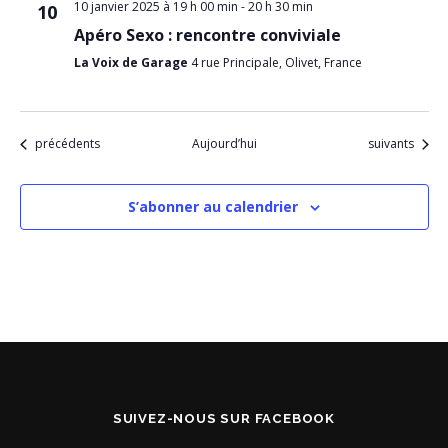
10 janvier 2025 à 19 h 00 min
-
20 h 30 min
10
Apéro Sexo : rencontre conviviale
La Voix de Garage
4 rue Principale, Olivet, France
Évènements
Évènements
précédents
Aujourd’hui
suivants
S’abonner au calendrier
SUIVEZ-NOUS SUR FACEBOOK