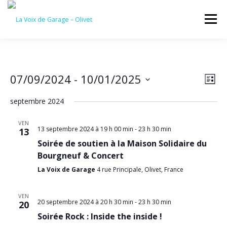
Aller
au
Menu
contenu
ACCUEIL
ÉVÈNEMENTS À VENIR
N
07/09/2024
 - 
10/01/2025
N
Liste
a
a
Sélectionnez
v
CONTACTEZ-NOUS
septembre 2024
une
v
i
date.
g
i
VEN
a
g
13 septembre 2024 à 19 h 00 min
-
23 h 30 min
13
t
a
Soirée de soutien à la Maison Solidaire du
i
o
Bourgneuf & Concert
t
n
i
La Voix de Garage
4 rue Principale, Olivet, France
d
o
e
v
n
VEN
u
20 septembre 2024 à 20 h 30 min
-
23 h 30 min
20
p
e
Soirée Rock : Inside the inside !
s
a