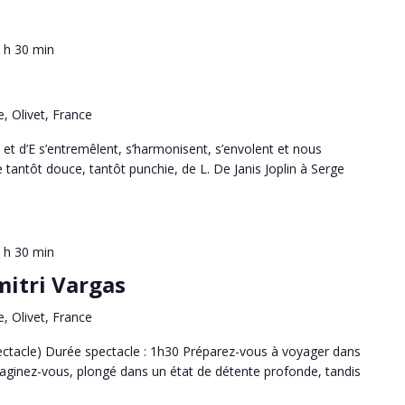
 h 30 min
e, Olivet, France
I et d’E s’entremêlent, s’harmonisent, s’envolent et nous
 tantôt douce, tantôt punchie, de L. De Janis Joplin à Serge
 h 30 min
itri Vargas
e, Olivet, France
ectacle) Durée spectacle : 1h30 Préparez-vous à voyager dans
maginez-vous, plongé dans un état de détente profonde, tandis