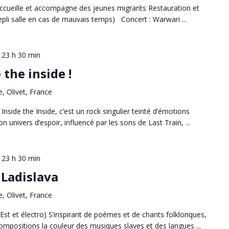
accueille et accompagne des jeunes migrants Restauration et
repli salle en cas de mauvais temps) Concert : Warwari ...
-
23 h 30 min
 the inside !
e, Olivet, France
 Inside the Inside, c’est un rock singulier teinté d’émotions
univers d’espoir, influencé par les sons de Last Train, ...
-
23 h 30 min
 Ladislava
e, Olivet, France
Est et électro) S’inspirant de poèmes et de chants folkloriques,
compositions la couleur des musiques slaves et des langues ...