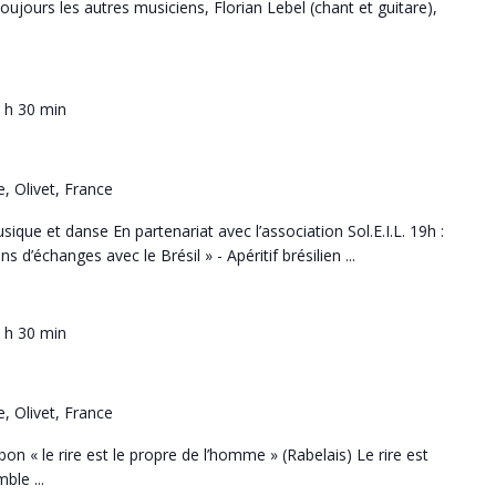
oujours les autres musiciens, Florian Lebel (chant et guitare),
 h 30 min
e, Olivet, France
usique et danse En partenariat avec l’association Sol.E.I.L. 19h :
s d’échanges avec le Brésil » - Apéritif brésilien ...
 h 30 min
e, Olivet, France
bon « le rire est le propre de l’homme » (Rabelais) Le rire est
ble ...