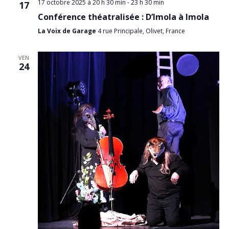
17 octobre 2025 à 20 h 30 min
-
23 h 30 min
17
Conférence théatralisée : D’Imola à Imola
La Voix de Garage
4 rue Principale, Olivet, France
VEN
24