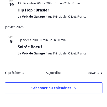
VEN
19 décembre 2025 à 20 h 30 min
-
23 h 30 min
19
Hip Hop : Brasier
La Voix de Garage
4 rue Principale, Olivet, France
janvier 2026
VEN
9 janvier à 20 h 30 min
-
23 h 30 min
9
Soirée Boeuf
La Voix de Garage
4 rue Principale, Olivet, France
Évènements
Évènements
précédents
Aujourd’hui
suivants
S’abonner au calendrier