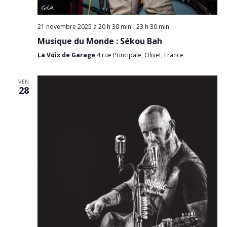
21 novembre 2025 à 20 h 30 min
-
23 h 30 min
Musique du Monde : Sékou Bah
La Voix de Garage
4 rue Principale, Olivet, France
VEN
28