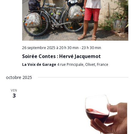
v
n
u
p
e
s
a
É
r
v
c
è
n
o
e
26 septembre 2025 à 20 h 30 min
-
23 h 30 min
n
m
Soirée Contes : Hervé Jacquemot
s
e
n
La Voix de Garage
4 rue Principale, Olivet, France
u
t
l
octobre 2025
t
a
VEN
3
t
i
o
n
s